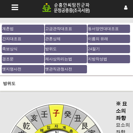
계촌법
고금관작대조표
동서양연대대조표
간지대조표
관혼상제
이름의 유래
족보상식
방위도
24절기
경조문
제사상차리는법
지방작성법
옛지명사전
옛관직관청사전
방위도
※ 묘
소의
좌향
묘소의
좌향