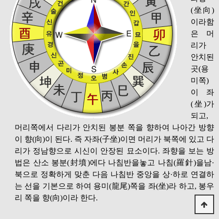
(坐向)
이라함
은 머
리가
안치된
곳(용
미쪽)
이 좌
(坐)가
되고,
머리쪽에서 다리가 안치된 봉분 쪽을 향하여 나아간 방향
이 향(向)이 된다. 즉 자좌(子坐)이면 머리가 북쪽에 있고 다
리가 정남향으로 시신이 안장된 묘소이다. 좌향을 보는 방
법은 산소 봉분(封墳)에다 나침반을놓고 나침(羅針)을남·
북으로 정확하게 맞춘 다음 나침반 중앙을 상·하로 연결하
는 선을 기본으로 하여 용미(龍尾)쪽을 좌(坐)라 하고, 봉우
리 쪽을 향(向)이라 한다.